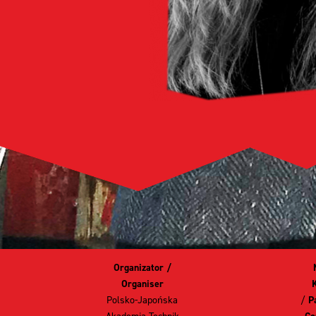
Organizator /
Organiser
Polsko-Japońska
/
P