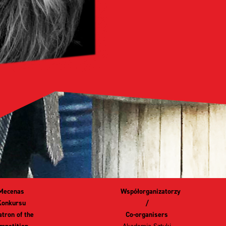
Mecenas
Współorganizatorzy
Konkursu
/
atron of the
Co-organisers