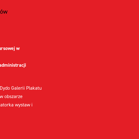
ków
ursowej w
administracji
 Dydo Galerii Plakatu
w obszarze
zatorka wystaw i