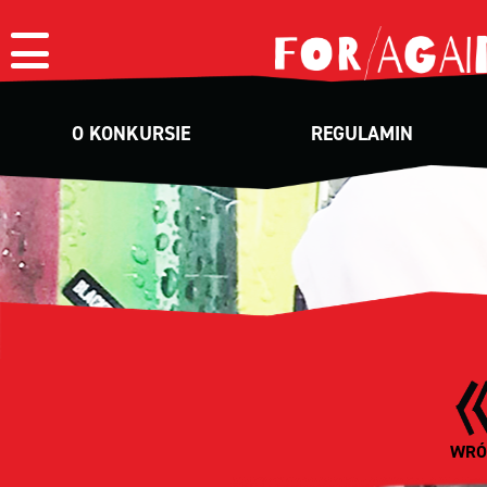
Skocz
do
treści
O KONKURSIE
REGULAMIN
WR