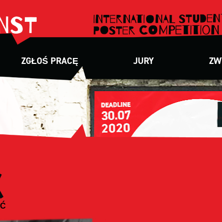
ZGŁOŚ PRACĘ
JURY
ZW
ÓĆ