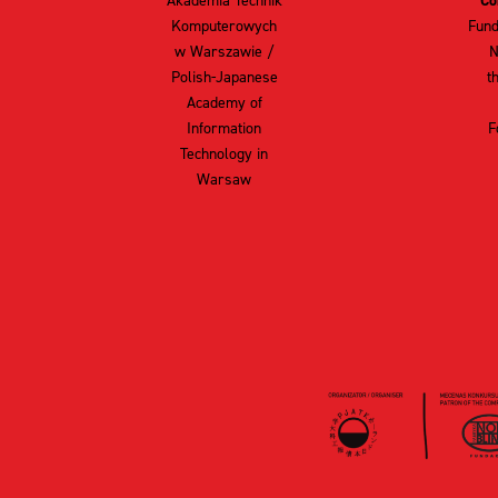
Akademia Technik
Co
Komputerowych
Fund
w Warszawie /
N
Polish-Japanese
t
Academy of
Information
F
Technology in
Warsaw