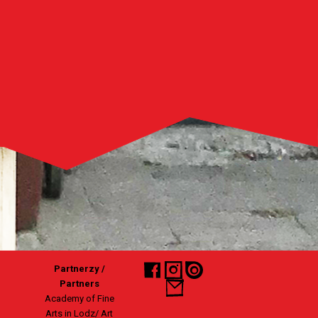
Partnerzy /
Partners
Academy of Fine
Arts in Lodz/ Art