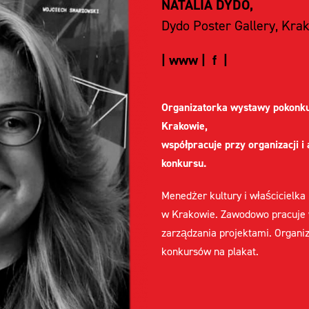
NATALIA DYDO,
Dydo Poster Gallery, Kra
|
www
|
f
|
Organizatorka wystawy pokonk
Krakowie,
współpracuje przy organizacji i 
konkursu.
Menedżer kultury i właścicielka
w Krakowie. Zawodowo pracuje 
zarządzania projektami. Organi
konkursów na plakat.